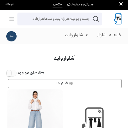
خانه
شلوار
شلوار واید
َشلوار واید
کالاهای موجود
فیلتر ها