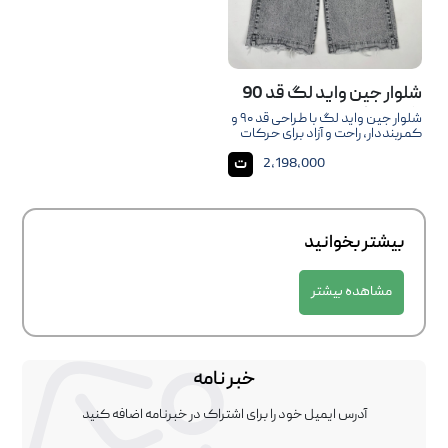
شلوار جین واید لگ قد 90
کمربندار
شلوار جین واید لگ با طراحی قد ۹۰ و
کمربنددار، راحت و آزاد برای حرکات
روزمره، مناسب استایل کژوال و
ت
2,198,000
مدرن، با پارچه باکیفیت و دوام بالا.
بیشتر بخوانید
مشاهده بیشتر
خبر نامه
آدرس ایمیل خود را برای اشتراک در خبرنامه اضافه کنید