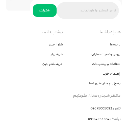
اشتراک
همراه با شما
بیشتر بدانید
درباره ما
شلوار جین
بررسی وضعیت سفارش
خرید بیلر
انتقادات و پیشنهادات
خرید مانتو جین
راهنمای خرید
پاسخ به پرسش های شما
منتظر شنیدن صدای گرمتیم
تلفن:
09375005092
پیامک:
09124263584