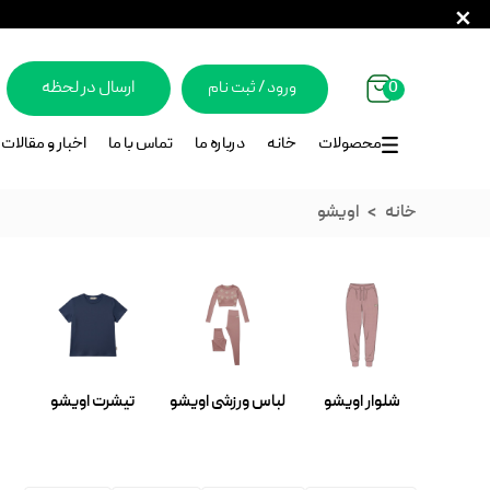
0
ورود / ثبت ‌نام
ارسال در لحظه
محصولات
خانه
درباره ما
تماس با ما
اخبار و مقالات
خانه
اویشو
شلوار اویشو
لباس ورزشی اویشو
تیشرت اویشو