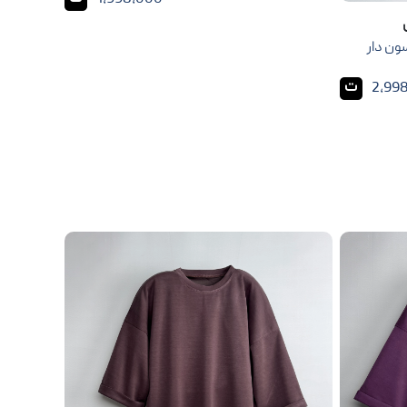
ون دار
ت
2,99