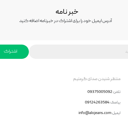
خبر نامه
آدرس ایمیل خود را برای اشتراک در خبرنامه اضافه کنید
اشتراک
منتظر شنیدن صدای گرمتیم
تلفن:
09375005092
پیامک:
09124263584
ایمیل:
info@alojeans.com