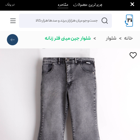
خانه
شلوار
شلوار جین مینی فلر زنانه