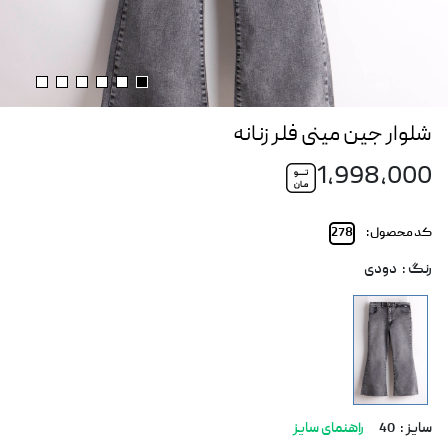
شلوار جین مینی فلر زنانه
1,998,000
کد محصول :
278
رنگ :
دودی
سایز :
40
راهنمای سایز