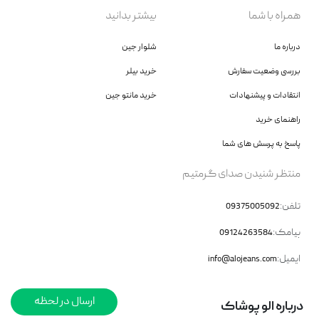
همراه با شما
بیشتر بدانید
درباره ما
شلوار جین
بررسی وضعیت سفارش
خرید بیلر
انتقادات و پیشنهادات
خرید مانتو جین
راهنمای خرید
پاسخ به پرسش های شما
منتظر شنیدن صدای گرمتیم
تلفن:
09375005092
پیامک:
09124263584
ایمیل:
info@alojeans.com
ارسال در لحظه
درباره الو‌ پوشاک