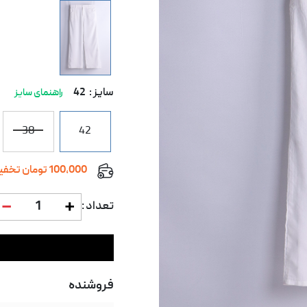
سایز :
42
راهنمای سایز
38
42
100,000 تومان تخفیف با کد معرف
1
تعداد :
فروشنده