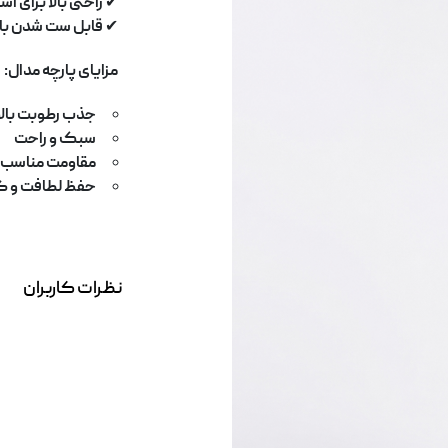
✔
راحتی بالا برای ا
✔
قابل ست شدن با 
مزایای پارچه مدال
:
جذب رطوبت بال
سبک و راحت
مقاومت مناسب د
حفظ لطافت و کی
نظرات کاربران