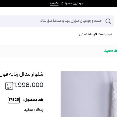
درخواست فروشندگی
بگ سفید
شلوار مدال زنانه فو
1,998,000
کد محصول :
17825
رنگ :
سفید