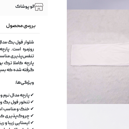
الو پوشاک
بررسی محصول
شلوار فول بگ مدال ب
روزمره است. پارچ
تنفس
پذیری مناسب،
پارچه کاملا ترک بو
گرفته شده که بسیا
ویژگی
ها
:
✔
پارچه مدال نرم و
✔
تنخور فول بگ و آ
✔
خنک و مناسب اس
✔
چروک
پذیری کمت
✔
ایستایی زیبا و 