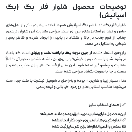
توضیحات محصول شلوار فلر بگ (بگ
اسپانیش)
شلوار
فلر بگ
که با نام
بگ اسپانیش
هم شناخته می‌شود، یکی از مدل‌های
خاص و ترند در استایل‌های امروزی است. طراحی متفاوت این شلوار، ترکیبی
جذاب از فرم جذب در بالا و گشاد در پایین را ایجاد کرده و ظاهر بسیار
شیکی به استایل می‌دهد.
پارچه‌ی استفاده‌شده از
جین درجه یک با بافت لخت و ریزشی
است که باعث
می‌شود شلوار ایست نرم و خوش‌فرمی روی تن داشته باشد و تنخور آن کاملاً
متفاوت و چشم‌گیر دیده شود. این مدل از قسمت بالا و ران جذب بوده و از
سمت پاچه به‌صورت گشاد طراحی شده است.
مدل بسیار زیبا و کاربردی بوده و به‌راحتی با شومیز، تیشرت یا کت جین ست
می‌شود؛ مناسب استایل‌های روزمره، خیابانی و نیمه‌رسمی.
📏
راهنمای انتخاب سایز
این محصول دارای
سایزبندی دقیق
بوده و مانند همیشه
:
📏
اندازه‌گیری‌ها با متر روی خود کار انجام شده
📸
عکس واقعی اندازه‌ها برای هر سایز ثبت شده