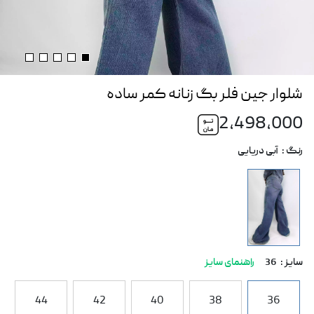
شلوار جین فلر بگ زنانه کمر ساده
2,498,000
رنگ :
آبی دریایی
سایز :
36
راهنمای سایز
44
42
40
38
36