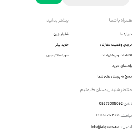
همراه با شما
بیشتر بدانید
درباره ما
شلوار جین
بررسی وضعیت سفارش
خرید بیلر
انتقادات و پیشنهادات
خرید مانتو جین
راهنمای خرید
پاسخ به پرسش های شما
منتظر شنیدن صدای گرمتیم
تلفن:
09375005092
پیامک:
09124263584
ایمیل:
info@alojeans.com