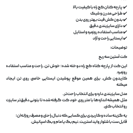
✔️
پارچه
کتان کج راه
با کیفیت بالا
✔️
طراحی مدرن و شیک
✔️
بدون کش
فیت بهتر روی بدن
✔️
دارای
سایزبندی دقیق
✔️
مناسب استفاده روزمره و استایل
✔️
ایستایی راحت و آزاد
توضیحات
:
کت آستین سه ربع
این کت از
پارچه کتاه کج راه
دوخته شده؛ خوش تن، راحت و مناسب استفاده
روزمره
.
کاربدون کش‌، برای همین موقع پوشیدن ایستایی خاصی روی تن ایجاد
میکنه
مدل
سایزبندی داره
و برای انتخاب راحت‌تر،
مثل همیشه
اندازه‌ها با متر روی خود کت گرفته شده
تا بتونی دقیق‌تر سایزت
رو انتخاب کنی
.
یه گزینه ساده و کاربردی برای کسایی که دنبال راحتی و مصرف روزانه‌ان؛
قابل ست با شلوار واید استریت، نیم بگ یا مام و بگ اسپانیش
.