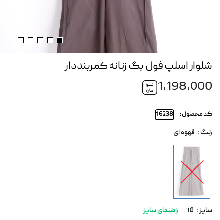
شلوار اسلپ فول بگ زنانه کمربنددار
1,198,000
کد محصول :
16238
رنگ :
قهوه ای
سایز :
38
راهنمای سایز