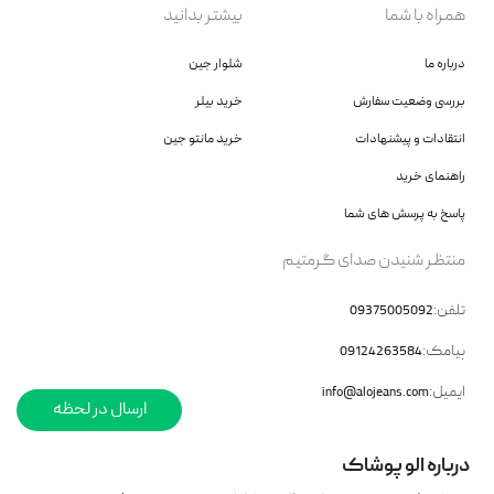
همراه با شما
بیشتر بدانید
درباره ما
شلوار جین
بررسی وضعیت سفارش
خرید بیلر
انتقادات و پیشنهادات
خرید مانتو جین
راهنمای خرید
پاسخ به پرسش های شما
منتظر شنیدن صدای گرمتیم
تلفن:
09375005092
پیامک:
09124263584
ایمیل:
info@alojeans.com
ارسال در لحظه
درباره الو‌ پوشاک