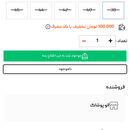
46
44
42
40
38
100,000 تومان تخفیف با کد معرف
1
تعداد :
موجود شد به من اطلاع بده
ناموجود
فروشنده
الو پوشاک