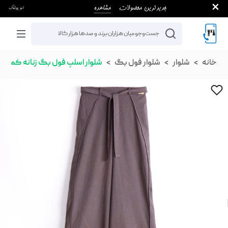
خانه
شلوار
شلوار فول بگ
شلوار اسلپ فول بگ زنانه کمربند