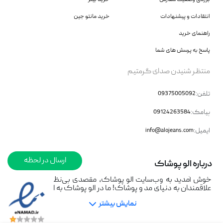
انتقادات و پیشنهادات
خرید مانتو جین
راهنمای خرید
پاسخ به پرسش های شما
منتظر شنیدن صدای گرمتیم
تلفن:
09375005092
پیامک:
09124263584
ایمیل:
info@alojeans.com
ارسال در لحظه
درباره الو‌ پوشاک
خوش آمدید به وب‌سایت الو پوشاک، مقصدی بی‌نظیر برای تمامی
علاقمندان به دنیای مد و پوشاک! ما در الو پوشاک به ارائه جدیدترین
مدل‌ها و ترندهای روز در صنعت جین متعهد هستیم. با هدف تأمین
نمایش بیشتر
نیازهای شما و ارائه محصولاتی با کیفیت بالا و طراحی‌های منحصر به
فرد، تلاش می‌کنیم تا تجربه خریدی لذت‌بخش و ساده را برای شما
فراهم آوریم.ما با درک اهمیت پوشاک راحت و شیک در زندگی