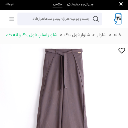
خانه
شلوار
شلوار فول بگ
شلوار اسلپ فول بگ زنانه کمربند