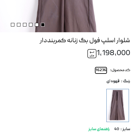
شلوار اسلپ فول بگ زنانه کمربنددار
1,198,000
کد محصول :
16236
رنگ :
قهوه ای
سایز :
40
راهنمای سایز