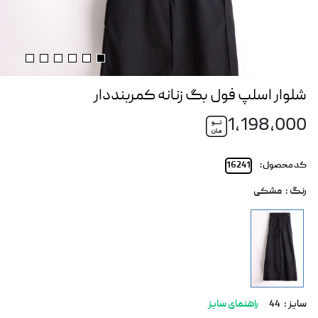
شلوار اسلپ فول بگ زنانه کمربنددار
1,198,000
کد محصول :
16241
رنگ :
مشکی
سایز :
44
راهنمای سایز