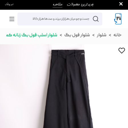
خانه
شلوار
شلوار فول بگ
شلوار اسلپ فول بگ زنانه کمربند