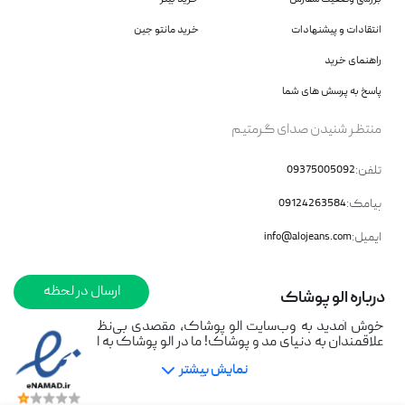
انتقادات و پیشنهادات
خرید مانتو جین
راهنمای خرید
پاسخ به پرسش های شما
منتظر شنیدن صدای گرمتیم
تلفن:
09375005092
پیامک:
09124263584
ایمیل:
info@alojeans.com
ارسال در لحظه
درباره الو‌ پوشاک
خوش آمدید به وب‌سایت الو پوشاک، مقصدی بی‌نظیر برای تمامی
علاقمندان به دنیای مد و پوشاک! ما در الو پوشاک به ارائه جدیدترین
مدل‌ها و ترندهای روز در صنعت جین متعهد هستیم. با هدف تأمین
نمایش بیشتر
نیازهای شما و ارائه محصولاتی با کیفیت بالا و طراحی‌های منحصر به
فرد، تلاش می‌کنیم تا تجربه خریدی لذت‌بخش و ساده را برای شما
فراهم آوریم.ما با درک اهمیت پوشاک راحت و شیک در زندگی