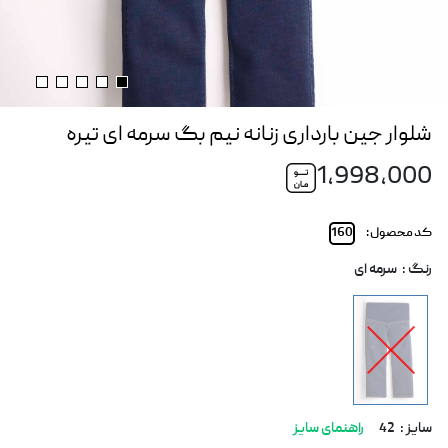
شلوار جین بارداری زنانه نیم بگ سرمه ای تیره
1,998,000
کد محصول :
160
رنگ :
سرمه ای
سایز :
42
راهنمای سایز