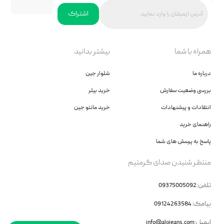
اشتراک
همراه با شما
بیشتر بدانید
درباره ما
شلوار جین
بررسی وضعیت سفارش
خرید بیلر
انتقادات و پیشنهادات
خرید مانتو جین
راهنمای خرید
پاسخ به پرسش های شما
منتظر شنیدن صدای گرمتیم
تلفن:
09375005092
پیامک:
09124263584
ایمیل:
info@alojeans.com