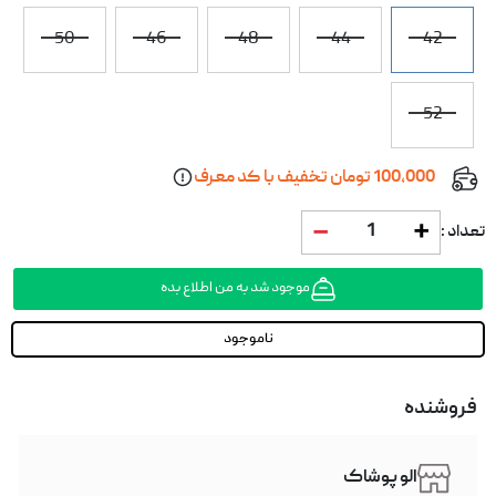
50
46
48
44
42
52
100,000 تومان تخفیف با کد معرف
1
تعداد :
موجود شد به من اطلاع بده
ناموجود
فروشنده
الو پوشاک